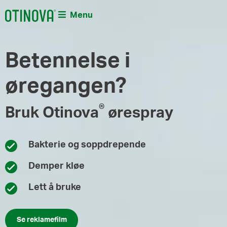
Menu
Betennelse i
øregangen?
®
Bruk Otinova
ørespray
Bakterie og soppdrepende
Demper kløe
Lett å bruke
Se reklamefilm